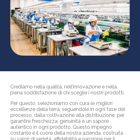
Crediamo nella qualità, nell’innovazione e nella
piena soddisfazione di chi sceglie i nostri prodotti.
Per questo, selezioniamo con cura le migliori
eccellenze della terra, seguendole in ogni fase del
processo, dalla coltivazione alla distribuzione, per
garantire freschezza, genuinità e un sapore
autentico in ogni prodotto. Questo impegno
costante è il cuore della nostra azienda, costruita
su valori di serietà, affidabilità e passione per il