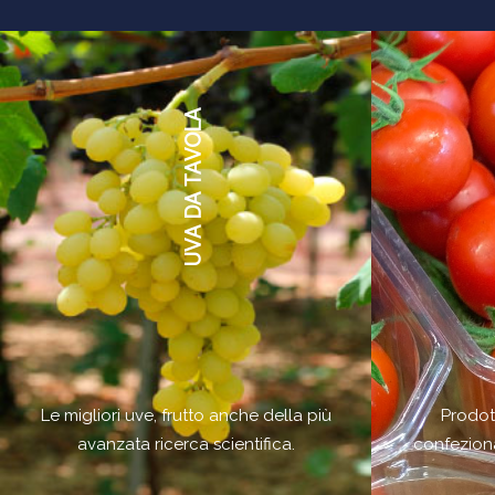
UVA DA TAVOLA
Le migliori uve, frutto anche della più
Prodott
avanzata ricerca scientifica.
confeziona