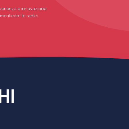
sperienza e innovazione.
menticare le radici.
HI