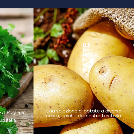
PATATE
Una selezione di patate a diversa
e di Puglia e
pasta, tipiche del nostro territorio.
d Italia.