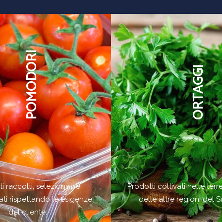
POMODORI
ORTAGGI
i raccolti, selezionati e
Prodotti coltivati nelle terr
ti rispettando le esigenze
delle altre regioni del Su
del cliente.