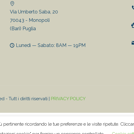
Via Umberto Saba, 20
70043 - Monopoli
(Bari) Puglia
Lunedì — Sabato: 8AM — 19PM
 Tutt i diritti riservati |
PRIVACY POLICY
ù pertinente ricordando le tue preferenze e le visite ripetute. Clicca