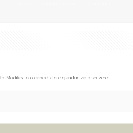
Home
Senza categoria
Ciao mondo!
. Modificalo o cancellalo e quindi inizia a scrivere!